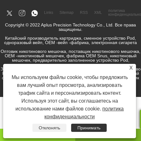
политика
Links
Sitemap
RSS
XML
конфиденциально
Copyright © 2022 Aplus Precision Technology Co., Ltd. Все права
защищены.
Китайский производитель картриджа, сменное устройство Pod,
одноразовый вейп, OEM -вейп -фабрика, электронная сигарета
Оптовик никотинового мешочка, поставщик никотинового мешочка,
OEM -никотиновый мешочек, фабрика OEM Snus, никотиновый
мешочек, предварительно заполненное устройство Pod,
X
Заправленное устройство POD, система POD, закрытое устройство
POD, открытый комплект POD, электронный жидкий, электронный
Мы используем файлы cookie, чтобы предложить
сок, электронный производитель сигаретной жидкости, поставщик
SNUS.
вам лучший опыт просмотра, анализировать
трафик сайта и персонализировать контент.
Используя этот сайт, вы соглашаетесь на
использование нами файлов cookie.
политика
конфиденциальности
Отклонять
Принимать
WhatsApp
Электронная почта