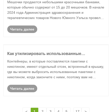
Мешочки продаются небольшими красочными банками,
которые обычно содержат от 15 до 20 мешочков. В начале
2024 года Администрация здравоохранения и
терапевтических товаров Нового Южного Уэльса провела
рейды по всему Сиднее, захватив нелегальные
никотиновые продукты, включая 30 000 электронных
Читать далее
сигар......
Как утилизировать использованные
никотиновые пакетики?
Контейнеры, в которые поставляются пакетики с
никотином, имеют отдельный отсек, встроенный в крышку,
где вы можете выбросить использованные пакетики с
никотином, когда закончите с ними, поэтому вам не
придется оставлять их разбросанными повсюду в дороге.
Читать далее
<
1
2
3
4
5
...
17
>