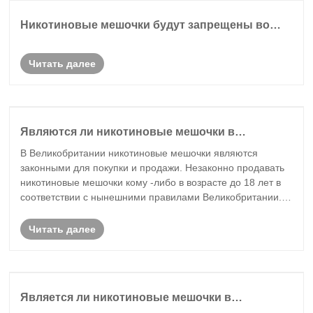
Никотиновые мешочки будут запрещены во
Франции
Читать далее
Являются ли никотиновые мешочки в
Великобритании
В Великобритании никотиновые мешочки являются
законными для покупки и продажи. Незаконно продавать
никотиновые мешочки кому -либо в возрасте до 18 лет в
соответствии с нынешними правилами Великобритании.
Никотиновые мешочки являются относительно новым
продуктом в Великобритании, и многие люди зад......
Читать далее
Является ли никотиновые мешочки в
Австралии