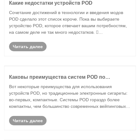
Какие недостатки устройств POD
Сочетание достижений в технологии и введения модов
POD сделало этот список короче. Пока вы выбираете
устройство POD, которое отвечает вашим потребностям,
на самом деле не так много недостатков. 
Объединенные системы предлагают ограниченные
варианты вкуса. Если вы используете устройство с
Читать далее
замкнутым......
Каковы преимущества систем POD по
сравнению с традиционными электронными
Вот некоторые преимущества для использования
сигаретами?
устройств POD, но традиционные электронные сигареты:
во-первых, компактные. Системы POD гораздо более
компактны, чем большинство современных вейпинговых
устройств, что делает их отличным выбором, если вы
собираетесь много выходить из дома. Во-вторых, диза......
Читать далее