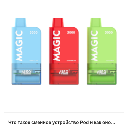
Что такое сменное устройство Pod и как оно