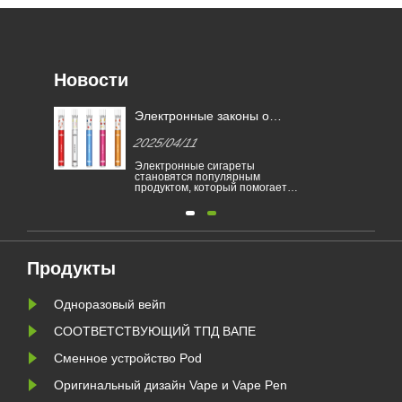
Новости
й
Электронные законы о
ть
сигаретах в разных странах
2025/04/11
 ЕС,
Электронные сигареты
становятся популярным
тке
продуктом, который помогает
ть
потребителям сократить курение
или отказаться от курения. Эта
статья иллюстрирует законы и
правила электронных сигарет в
на в
соответствии с разными
и
странами. Кроме того, есть
 В
некоторые страны, а области
Продукты
запрещены вейпинговые
продукты......
Одноразовый вейп
СООТВЕТСТВУЮЩИЙ ТПД ВАПЕ
Сменное устройство Pod
Оригинальный дизайн Vape и Vape Pen