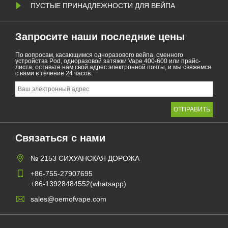
ПУСТЫЕ ПРИНАДЛЕЖНОСТИ ДЛЯ ВЕЙПА
Запросите наши последние цены
По вопросам, касающимся одноразового вейпа, сменного
устройства Pod, одноразовой затяжки Vape 400-600 или прайс-
листа, оставьте нам свой адрес электронной почты, и мы свяжемся
с вами в течение 24 часов.
Связаться с нами
№ 2153 СИХУАНСКАЯ ДОРОЖА
+86-755-27907695
+86-13928484552(whatsapp)
sales@oemofvape.com