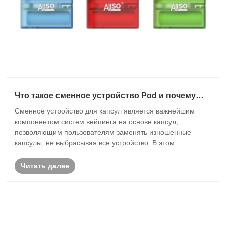
Что такое сменное устройство Pod и почему
оно необходимо для современного вейпинга
Сменное устройство для капсул является важнейшим
компонентом систем вейпинга на основе капсул,
позволяющим пользователям заменять изношенные
капсулы, не выбрасывая все устройство. В этом
подробном руководстве объясняется, что такое сменные
устройства, как они работают, их преимущества перед
Читать далее
одноразо......