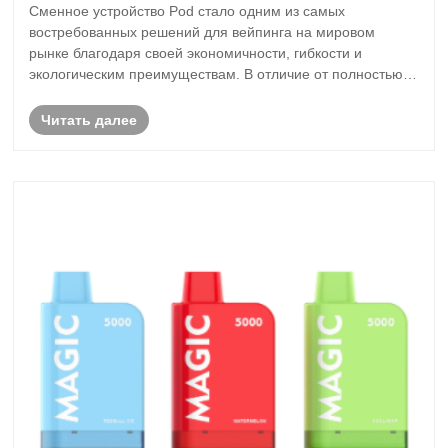
может улучшить ваш опыт вейпинга
Сменное устройство Pod стало одним из самых
востребованных решений для вейпинга на мировом
рынке благодаря своей экономичности, гибкости и
экологическим преимуществам. В отличие от полностью
одноразовых вейп-систем, сменные устройства с
капсулами позволяют пользователям повторно
Читать далее
использовать аккумул......