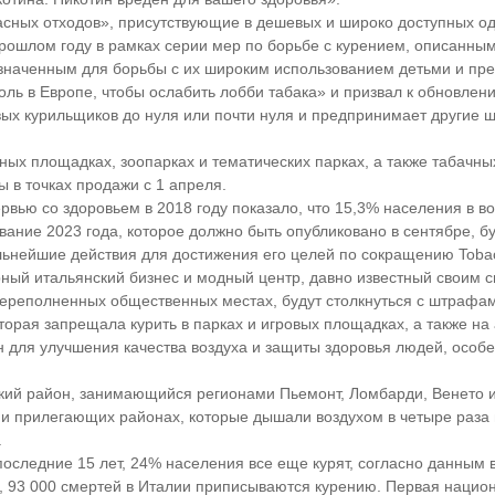
сных отходов», присутствующие в дешевых и широко доступных од
прошлом году в рамках серии мер по борьбе с курением, описанны
азначенным для борьбы с их широким использованием детьми и п
оль в Европе, чтобы ослабить лобби табака» и призвал к обновлен
вых курильщиков до нуля или почти нуля и предпринимает другие 
ых площадках, зоопарках и тематических парках, а также табачны
 в точках продажи с 1 апреля.
вью со здоровьем в 2018 году показало, что 15,3% населения в во
ование 2023 года, которое должно быть опубликовано в сентябре,
льнейшие действия для достижения его целей по сокращению Tobacc
ный итальянский бизнес и модный центр, давно известный своим см
переполненных общественных местах, будут столкнуться с штрафами
торая запрещала курить в парках и игровых площадках, а также н
 для улучшения качества воздуха и защиты здоровья людей, особен
кий район, занимающийся регионами Пьемонт, Ломбарди, Венето и
, и прилегающих районах, которые дышали воздухом в четыре раз
.
последние 15 лет, 24% населения все еще курят, согласно данным 
 93 000 смертей в Италии приписываются курению. Первая национ