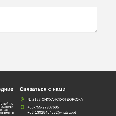
едние
Связаться с нами
№ 2153 СИХУАНСКАЯ ДОРОЖА
о вейпа,
ах
й затяжки
+86-755-27907695
те нам
+86-13928484552(whatsapp)
вяжемся с