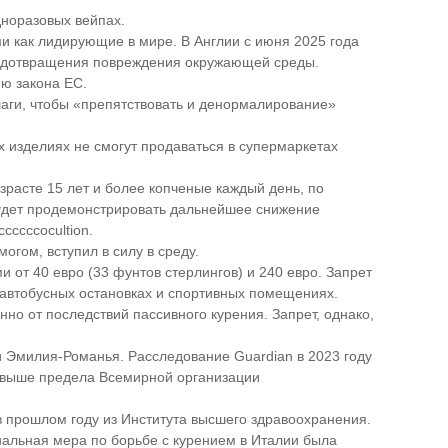
норазовых вейпах.
ми как лидирующие в мире. В Англии с июня 2025 года
редотвращения повреждения окружающей среды.
ию закона ЕС.
шаги, чтобы «препятствовать и денормалирование»
х изделиях не смогут продаваться в супермаркетах
зрасте 15 лет и более копченые каждый день, по
 будет продемонстрировать дальнейшее снижение
ccccocultion.
огом, вступил в силу в среду.
 от 40 евро (33 фунтов стерлингов) и 240 евро. Запрет
а автобусных остановках и спортивных помещениях.
но от последствий пассивного курения. Запрет, однако,
 Эмилия-Романья. Расследование Guardian в 2023 году
а выше предела Всемирной организации
в прошлом году из Института высшего здравоохранения.
альная мера по борьбе с курением в Италии была