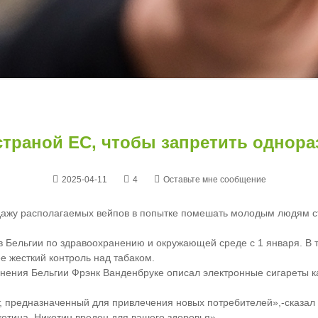
страной ЕС, чтобы запретить однор
2025-04-11
4
Оставьте мне сообщение
одажу располагаемых вейпов в попытке помешать молодым людям 
Бельгии по здравоохранению и окружающей среде с 1 января. В то
е жесткий контроль над табаком.
анения Бельгии Фрэнк Ванденбруке описал электронные сигареты к
 предназначенный для привлечения новых потребителей»,-сказал о
котина. Никотин вреден для вашего здоровья».