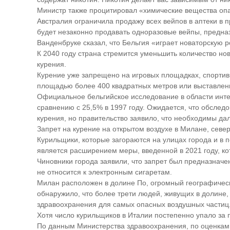
Министр также процитировал «химические вещества опа
Австралия ограничила продажу всех вейпов в аптеки в 
будет незаконно продавать одноразовые вейпы, предн
Ванденбруке сказал, что Бельгия «играет новаторскую р
К 2040 году страна стремится уменьшить количество но
курения.
Курение уже запрещено на игровых площадках, спортивн
площадью более 400 квадратных метров или выставлены
Официальное бельгийское исследование в области интер
сравнению с 25,5% в 1997 году. Ожидается, что обслед
курения, но правительство заявило, что необходимы да
Запрет на курение на открытом воздухе в Милане, север
Курильщики, которые загораются на улицах города и в 
является расширением меры, введенной в 2021 году, ко
Чиновники города заявили, что запрет был предназначен
не относится к электронным сигаретам.
Милан расположен в долине По, огромный географичес
обнаружило, что более трети людей, живущих в долине
здравоохранения для самых опасных воздушных частиц
Хотя число курильщиков в Италии постепенно упало за 
По данным Министерства здравоохранения, по оценкам,