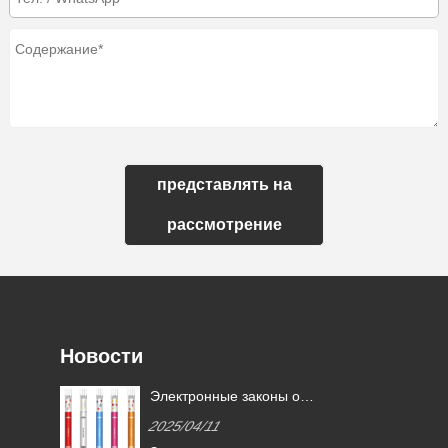
представлять на
рассмотрение
Новости
й
Электронные законы о
ть
сигаретах в разных странах
2025/04/11