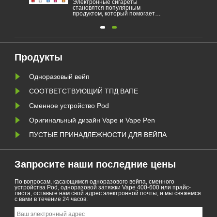
 ЕС,
Электронные сигареты
становятся популярным
тке
продуктом, который помогает
ть
потребителям сократить курение
или отказаться от курения. Эта
статья иллюстрирует законы и
правила электронных сигарет в
на в
соответствии с разными
и
странами. Кроме того, есть
 В
некоторые страны, а области
Продукты
запрещены вейпинговые
продукты......
Одноразовый вейп
СООТВЕТСТВУЮЩИЙ ТПД ВАПЕ
Сменное устройство Pod
Оригинальный дизайн Vape и Vape Pen
ПУСТЫЕ ПРИНАДЛЕЖНОСТИ ДЛЯ ВЕЙПА
Запросите наши последние цены
По вопросам, касающимся одноразового вейпа, сменного
устройства Pod, одноразовой затяжки Vape 400-600 или прайс-
листа, оставьте нам свой адрес электронной почты, и мы свяжемся
с вами в течение 24 часов.