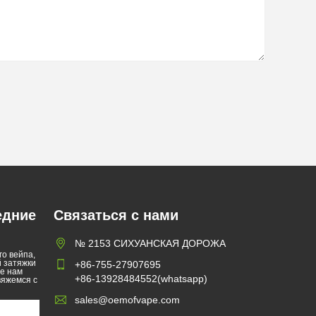
едние
Связаться с нами
№ 2153 СИХУАНСКАЯ ДОРОЖА
о вейпа,
й затяжки
+86-755-27907695
те нам
+86-13928484552(whatsapp)
вяжемся с
sales@oemofvape.com