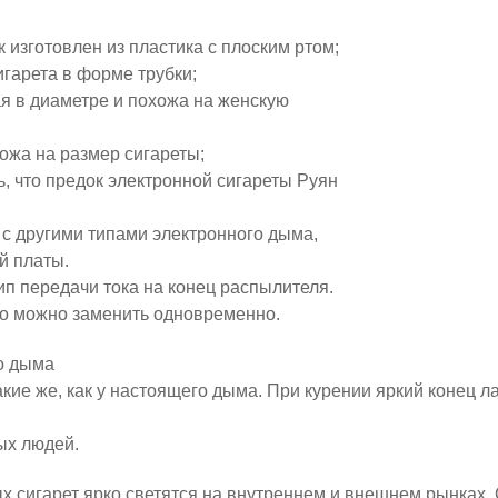
 изготовлен из пластика с плоским ртом;
игарета в форме трубки;
ая в диаметре и похожа на женскую
ожа на размер сигареты;
ь, что предок электронной сигареты Руян
с другими типами электронного дыма,
й платы.
п передачи тока на конец распылителя.
его можно заменить одновременно.
о дыма
кие же, как у настоящего дыма. При курении яркий конец л
ых людей.
х сигарет ярко светятся на внутреннем и внешнем рынках.