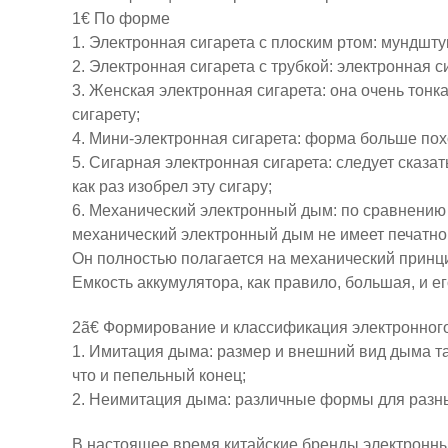
1€ По форме
1. Электронная сигарета с плоским ртом: мундштук
2. Электронная сигарета с трубкой: электронная с
3. Женская электронная сигарета: она очень тонк
сигарету;
4. Мини-электронная сигарета: форма больше пох
5. Сигарная электронная сигарета: следует сказат
как раз изобрел эту сигару;
6. Механический электронный дым: по сравнению 
механический электронный дым не имеет печатно
Он полностью полагается на механический принци
Емкость аккумулятора, как правило, большая, и 
2ã€ Формирование и классификация электронног
1. Имитация дыма: размер и внешний вид дыма та
что и пепельный конец;
2. Неимитация дыма: различные формы для разн
В настоящее время китайские бренды электронны