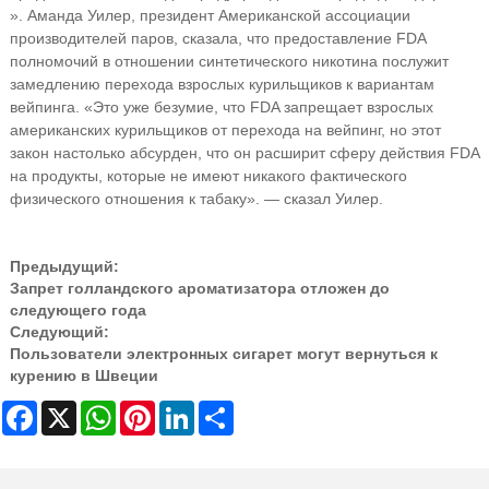
». Аманда Уилер, президент Американской ассоциации
производителей паров, сказала, что предоставление FDA
полномочий в отношении синтетического никотина послужит
замедлению перехода взрослых курильщиков к вариантам
вейпинга. «Это уже безумие, что FDA запрещает взрослых
американских курильщиков от перехода на вейпинг, но этот
закон настолько абсурден, что он расширит сферу действия FDA
на продукты, которые не имеют никакого фактического
физического отношения к табаку». — сказал Уилер.
Предыдущий:
Запрет голландского ароматизатора отложен до
следующего года
Следующий:
Пользователи электронных сигарет могут вернуться к
курению в Швеции
Facebook
X
WhatsApp
Pinterest
LinkedIn
Share