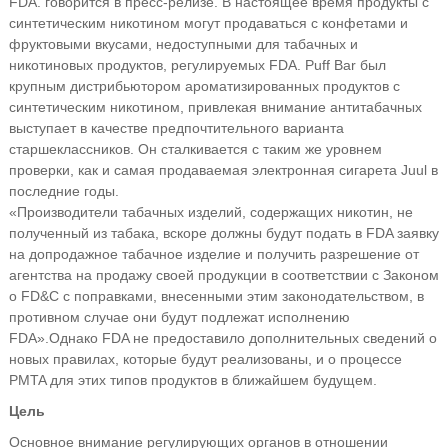
FDA. говорится в пресс-релизе. В настоящее время продукты с
синтетическим никотином могут продаваться с конфетами и
фруктовыми вкусами, недоступными для табачных и
никотиновых продуктов, регулируемых FDA. Puff Bar был
крупным дистрибьютором ароматизированных продуктов с
синтетическим никотином, привлекая внимание антитабачных
выступает в качестве предпочтительного варианта
старшеклассников. Он сталкивается с таким же уровнем
проверки, как и самая продаваемая электронная сигарета Juul в
последние годы.
«Производители табачных изделий, содержащих никотин, не
полученный из табака, вскоре должны будут подать в FDA заявку
на допродажное табачное изделие и получить разрешение от
агентства на продажу своей продукции в соответствии с Законом
о FD&C с поправками, внесенными этим законодательством, в
противном случае они будут подлежат исполнению
FDA».
Однако FDA не предоставило дополнительных сведений о
новых правилах, которые будут реализованы, и о процессе
PMTA для этих типов продуктов в ближайшем будущем.
Цель
Основное внимание регулирующих органов в отношении