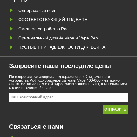
запрещены вейпинговые
т
продукты......
Одноразовый вейп
СООТВЕТСТВУЮЩИЙ ТПД ВАПЕ
Сменное устройство Pod
Оригинальный дизайн Vape и Vape Pen
ПУСТЫЕ ПРИНАДЛЕЖНОСТИ ДЛЯ ВЕЙПА
Запросите наши последние цены
По вопросам, касающимся одноразового вейпа, сменного
устройства Pod, одноразовой затяжки Vape 400-600 или прайс-
листа, оставьте нам свой адрес электронной почты, и мы свяжемся
с вами в течение 24 часов.
Связаться с нами