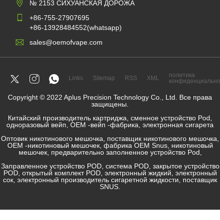
№ 2153 СИХУАНСКАЯ ДОРОЖА
+86-755-27907695
+86-13928484552(whatsapp)
sales@oemofvape.com
политика
Links
Sitemap
RSS
XML
конфиденциально
Copyright © 2022 Aplus Precision Technology Co., Ltd. Все права
защищены.
Китайский производитель картриджа, сменное устройство Pod,
одноразовый вейп, OEM -вейп -фабрика, электронная сигарета
Оптовик никотинового мешочка, поставщик никотинового мешочка,
OEM -никотиновый мешочек, фабрика OEM Snus, никотиновый
мешочек, предварительно заполненное устройство Pod,
Заправленное устройство POD, система POD, закрытое устройство
POD, открытый комплект POD, электронный жидкий, электронный
сок, электронный производитель сигаретной жидкости, поставщик
SNUS.