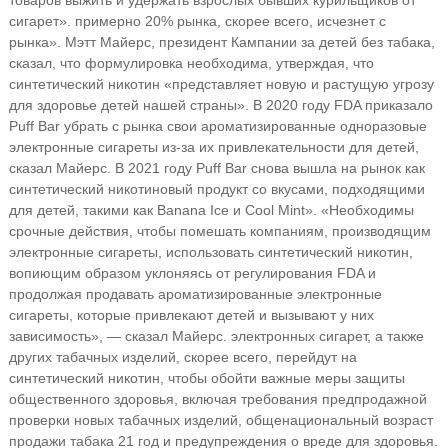
товаров выжить и удержать взрослых бывших курильщиков от
сигарет». примерно 20% рынка, скорее всего, исчезнет с
рынка». Мэтт Майерс, президент Кампании за детей без табака,
сказал, что формулировка необходима, утверждая, что
синтетический никотин «представляет новую и растущую угрозу
для здоровье детей нашей страны». В 2020 году FDA приказало
Puff Bar убрать с рынка свои ароматизированные одноразовые
электронные сигареты из-за их привлекательности для детей,
сказал Майерс. В 2021 году Puff Bar снова вышла на рынок как
синтетический никотиновый продукт со вкусами, подходящими
для детей, такими как Banana Ice и Cool Mint». «Необходимы
срочные действия, чтобы помешать компаниям, производящим
электронные сигареты, использовать синтетический никотин,
вопиющим образом уклоняясь от регулирования FDA и
продолжая продавать ароматизированные электронные
сигареты, которые привлекают детей и вызывают у них
зависимость», — сказал Майерс. электронных сигарет, а также
других табачных изделий, скорее всего, перейдут на
синтетический никотин, чтобы обойти важные меры защиты
общественного здоровья, включая требования предпродажной
проверки новых табачных изделий, общенациональный возраст
продажи табака 21 год и предупреждения о вреде для здоровья.