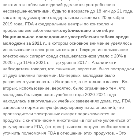
никотина и табачных изделий уделяется употреблению
несовершеннолетними, будь то в возрасте до 18 или до 21 года,
как это предусмотрено федеральным законом с 20 декабря
2019 года. FDA и федеральные центры по контролю и
профилактике заболеваний.
опубликовано в октябре
Национальное исследование употребления табака среди
молодежи за 2021 г.
, в котором основное внимание уделялось
использованию электронных сигарет. Текущее использование
электронных сигарет среди старшеклассников упало с 20% в
2020 г. до 11% в 2021 г. — до уровня 2017 г. Аналитики и
наблюдатели говорят, что снижение, вероятно, было пострадали
от двух влияний пандемии. Во-первых, молодежи было
разрешено участвовать в Интернете, а не только в классе. Во-
вторых, использование, вероятно, было ограничено тем, что
молодежь большую часть учебного года 2020-2021 года
находилась в виртуальных учебных заведениях дома. год. FDA
запросило нормативную формулировку из-за опасений, что
производители электронных сигарет переключаются на
продукты с синтетическим никотином «в попытке уклониться от
регулирования FDA, (которое) выявило острую необходимость
уточнить полномочия FDA в отношении этих продуктов. «Это