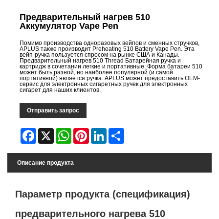
Предварительный нагрев 510
Аккумулятор Vape Pen
Помимо производства одноразовых вейпов и сменных стручков,
APLUS также производит Preheating 510 Battery Vape Pen. Эта
вейп-ручка пользуется спросом на рынке США и Канады.
Предварительный нагрев 510 Thread Батарейная ручка и
картридж в сочетании легкие и портативные. Форма батареи 510
может быть разной, но наиболее популярной (и самой
портативной) является ручка. APLUS может предоставить OEM-
сервис для электронных сигаретных ручек для электронных
сигарет для наших клиентов.
Отправить запрос
Facebook
X
WhatsApp
Pinterest
LinkedIn
Share
Описание продукта
Параметр продукта (спецификация)
предварительного нагрева 510