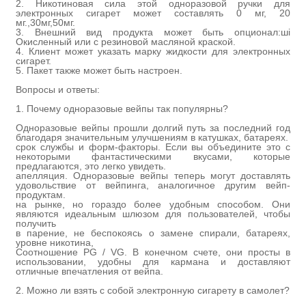
2. Никотиновая сила этой одноразовой ручки для
электронных сигарет может составлять 0 мг, 20
мг.
,30мг,50мг
.
3. Внешний вид продукта может быть опциона
л:ш
i
Окисленный или с резиновой масляной краской.
4. Клиент может указать марку жидкости для электронных
сигарет.
5. Пакет также может быть настроен.
Вопросы и ответы:
1. Почему одноразовые вейпы так популярны?
Одноразовые вейпы прошли долгий путь за последний год
благодаря значительным улучшениям в катушках, батареях.
срок службы и форм-факторы. Если вы объедините это с
некоторыми фантастическими вкусами, которые
предлагаются, это легко увидеть.
апелляция. Одноразовые вейпы теперь могут доставлять
удовольствие от вейпинга, аналогичное другим вейп-
продуктам.
на рынке, но гораздо более удобным способом. Они
являются идеальным шлюзом для пользователей, чтобы
получить
в парение, не беспокоясь о замене спирали, батареях,
уровне никотина,
Соотношение PG / VG. В конечном счете, они просты в
использовании, удобны для кармана и доставляют
отличные впечатления от вейпа.
2. Можно ли взять с собой электронную сигарету в самолет?