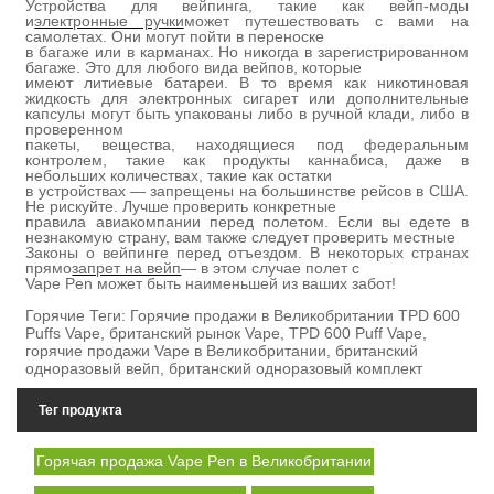
Устройства для вейпинга, такие как вейп-моды
и
электронные ручки
может путешествовать с вами на
самолетах. Они могут пойти в переноске
в багаже ​​или в карманах. Но никогда в зарегистрированном
багаже. Это для любого вида вейпов, которые
имеют литиевые батареи. В то время как никотиновая
жидкость для электронных сигарет или дополнительные
капсулы могут быть упакованы либо в ручной клади, либо в
проверенном
пакеты, вещества, находящиеся под федеральным
контролем, такие как продукты каннабиса, даже в
небольших количествах, такие как остатки
в устройствах — запрещены на большинстве рейсов в США.
Не рискуйте. Лучше проверить конкретные
правила авиакомпании перед полетом. Если вы едете в
незнакомую страну, вам также следует проверить местные
Законы о вейпинге перед отъездом. В некоторых странах
прямо
запрет на вейп
— в этом случае полет с
Vape Pen может быть наименьшей из ваших забот!
Горячие Теги: Горячие продажи в Великобритании TPD 600
Puffs Vape, британский рынок Vape, TPD 600 Puff Vape,
горячие продажи Vape в Великобритании, британский
одноразовый вейп, британский одноразовый комплект
Тег продукта
Горячая продажа Vape Pen в Великобритании