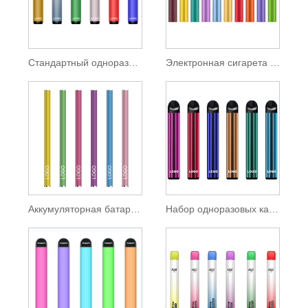
Стандартный одноразовый комплект TPD 550 мАч
Электронная сигарета TPD 500 мАч литиевая батарея
Аккумуляторная батарея TPD Slim Disposable Vape Pen 350 мАч
Набор одноразовых капсул 600 затяжек по 2 мл электронной жидкости