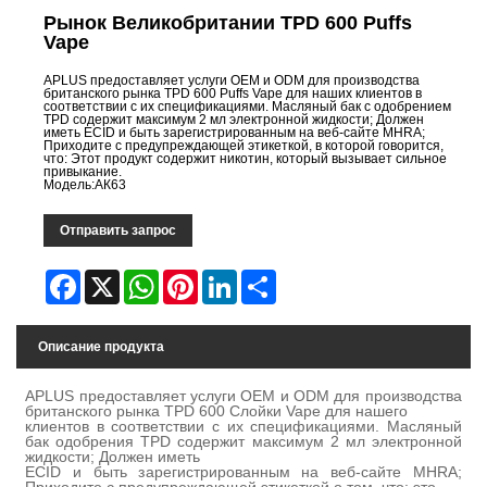
Рынок Великобритании TPD 600 Puffs
Vape
APLUS предоставляет услуги OEM и ODM для производства
британского рынка TPD 600 Puffs Vape для наших клиентов в
соответствии с их спецификациями. Масляный бак с одобрением
TPD содержит максимум 2 мл электронной жидкости; Должен
иметь ECID и быть зарегистрированным на веб-сайте MHRA;
Приходите с предупреждающей этикеткой, в которой говорится,
что: Этот продукт содержит никотин, который вызывает сильное
привыкание.
Модель:АК63
Отправить запрос
Facebook
X
WhatsApp
Pinterest
LinkedIn
Share
Описание продукта
APLUS предоставляет услуги OEM и ODM для производства
британского рынка TPD 600 Слойки Vape для нашего
клиентов в соответствии с их спецификациями. Масляный
бак одобрения TPD содержит максимум 2 мл электронной
жидкости; Должен иметь
ECID и быть зарегистрированным на веб-сайте MHRA;
Приходите с предупреждающей этикеткой о том, что: это