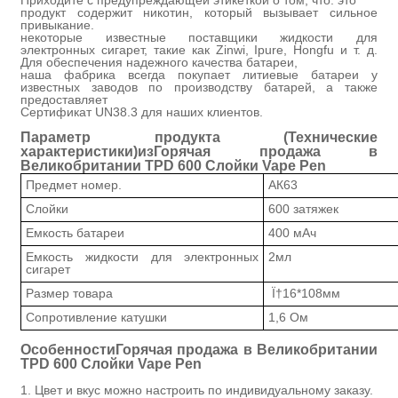
продукт содержит никотин, который вызывает сильное
привыкание.
некоторые известные поставщики жидкости для
электронных сигарет, такие как Zinwi, Ipure, Hongfu и т. д.
Для обеспечения надежного качества батареи,
наша фабрика всегда покупает литиевые батареи у
известных заводов по производству батарей, а также
предоставляет
Сертификат UN38.3 для наших клиентов.
Параметр продукта (
Технические
характеристики
)
из
Горячая продажа в
Великобритании TPD 600 Слойки Vape Pen
Предмет номер.
АК63
Слойки
600 затяжек
Емкость батареи
400 мАч
Емкость жидкости для электронных
2мл
сигарет
Размер товара
Ï†16*108мм
Сопротивление катушки
1,6 Ом
Особенности
Горячая продажа в Великобритании
TPD 600 Слойки Vape Pen
1. Цвет и вкус можно настроить по индивидуальному заказу.